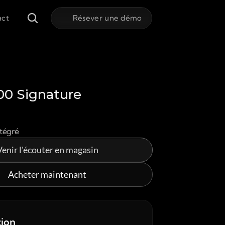
act
Résever une démo
100 Signature
ntégré
Venir l'écouter en magasin
Acheter maintenant
tion