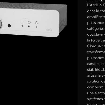
L'Atoll IN
dans le cœu
amplificate
puissance 
catégorie.
double-mon
la force tr
Chaque can
transforma
puissance,
canaux exe
stabilité 
artisanale 
solution de
compromis 
une électr
systèmes a
dans un ga