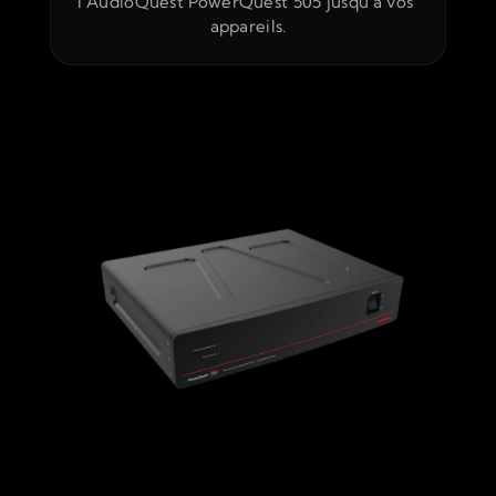
l'AudioQuest PowerQuest 505 jusqu'à vos 
appareils.