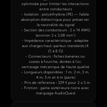
optimisée pour limiter les interactions 
entre conducteurs
- Isolation : polyéthylène (PE) — faible 
absorption diélectrique pour préserver 
la neutralité du signal
- Section des conducteurs : 2 x 14 AWG 
(environ 2 x 2,08 mm²)
- Impédance caractéristique : adaptée 
aux charges haut-parleur standards (4 
Ω à 8 Ω)
- Connecteurs : fiches bananes ou 
cosses à fourche, dorées à l'or, 
sertissage mécanique de haute qualité
- Longueurs disponibles : 1 m, 2 m, 3 m, 
4 m, 5 m et 6 m (paire)
- Prix de référence : 329 € pour 2 x 3 m
- Finition : gaine extérieure noire avec 
marquage AudioQuest