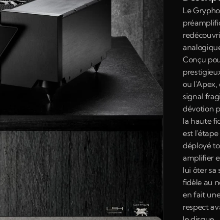
Le Gryphon
préamplific
redécouvrir
analogique
Conçu pour
prestigie
ou l'Apex, 
signal frag
dévotion p
la haute fi
est l'étape
déployé tou
amplifier 
lui ôter sa
fidèle au 
en fait une
respect a
le disque.