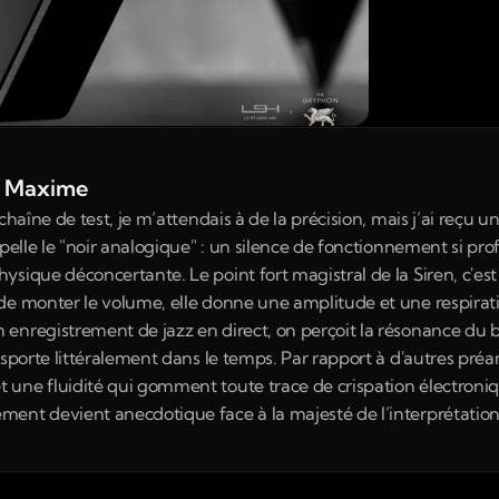
de Maxime
chaîne de test, je m’attendais à de la précision, mais j’ai reçu u
ppelle le "noir analogique" : un silence de fonctionnement si pr
sique déconcertante. Le point fort magistral de la Siren, c'est 
de monter le volume, elle donne une amplitude et une respirati
enregistrement de jazz en direct, on perçoit la résonance du b
sporte littéralement dans le temps. Par rapport à d'autres préamp
une fluidité qui gomment toute trace de crispation électroniqu
ent devient anecdotique face à la majesté de l’interprétation