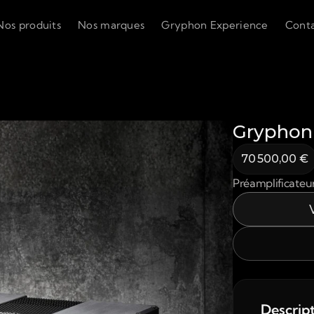
Nos produits
Nos marques
Gryphon Experience
Cont
Gryphon 
70 500,00 €
Préamplificateu
Descrip