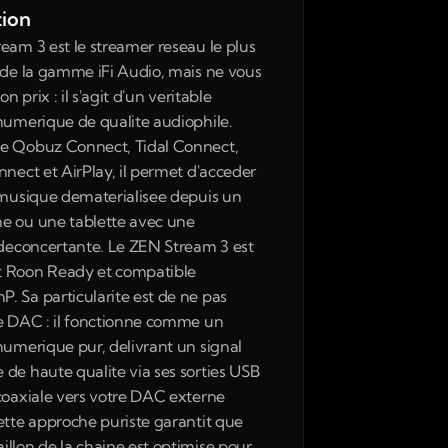
tion
eam 3 est le streamer reseau le plus 
 de la gamme iFi Audio, mais ne vous 
on prix : il s'agit d'un veritable 
numerique de qualite audiophile. 
e Qobuz Connect, Tidal Connect, 
nnect et AirPlay, il permet d'acceder 
 musique dematerialisee depuis un 
 ou une tablette avec une 
 deconcertante. Le ZEN Stream 3 est 
 Roon Ready et compatible 
 Sa particularite est de ne pas 
e DAC : il fonctionne comme un 
numerique pur, delivrant un signal 
de haute qualite via ses sorties USB 
coaxiale vers votre DAC externe 
ette approche puriste garantit que 
llon de la chaine est optimise pour 