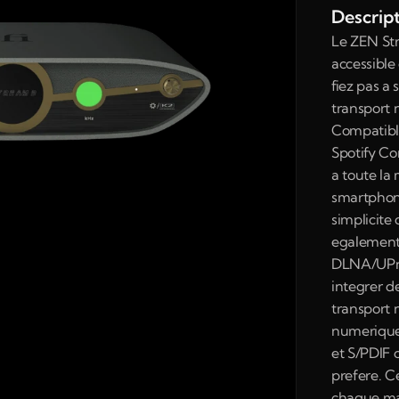
Descrip
Le ZEN Str
accessible
fiez pas a s
transport 
Compatibl
Spotify Co
a toute la
smartphone
simplicite
egalement
DLNA/UPnP.
integrer d
transport 
numerique 
et S/PDIF 
prefere. C
chaque mai