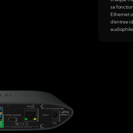
sa fonction
Ethernet o
d'entree i
audiophil