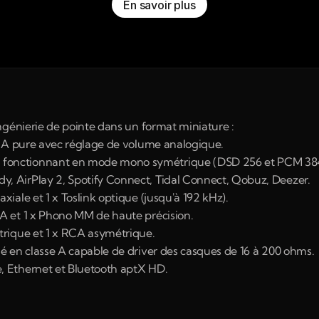
En savoir plus
ngénierie de pointe dans un format miniature :
se A pure avec réglage de volume analogique.
 fonctionnant en mode mono symétrique (DSD 256 et PCM 384
, AirPlay 2, Spotify Connect, Tidal Connect, Qobuz, Deezer.
xiale et 1 x Toslink optique (jusqu'à 192 kHz).
CA et 1 x Phono MM de haute précision.
étrique et 1 x RCA asymétrique.
ié en classe A capable de driver des casques de 16 à 200 ohms.
, Ethernet et Bluetooth aptX HD.