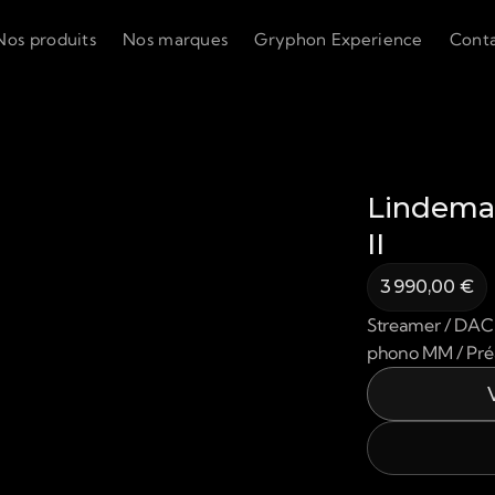
Nos produits
Nos marques
Gryphon Experience
Cont
Lindema
II
3 990,00 €
Streamer / DAC /
phono MM / Pré