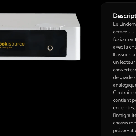
Descrip
Le Lindema
cerveau ult
fusionnant
avec la cha
Il assure un
un lecteur
convertis
de grade s
analogique
Contrairem
contient p
enceintes, 
l'intégrali
châssis mo
préservati