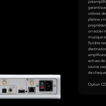
préamplifi
garantissa
utilisiez d
platine vi
propriétair
un accès i
musique en
fluidité re
destinatio
amplificat
actives de
source cap
de chaque
Option CD