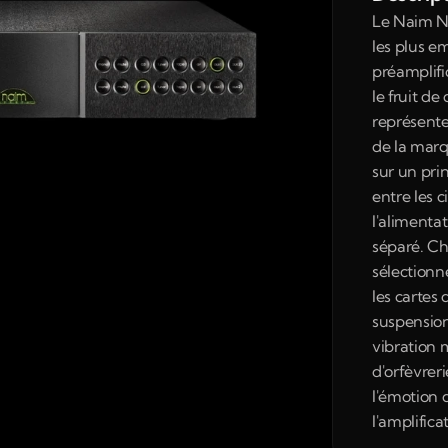
Le Naim NA
les plus em
préamplific
le fruit de
représente
de la marq
sur un pri
entre les c
l'alimentat
séparé. Ch
sélectionné
les cartes 
suspension
vibration 
d'orfèvrer
l'émotion d
l'amplifica