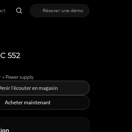
act
Résever une démo
C 552
r + Power supply
Venir l'écouter en magasin
Acheter maintenant
tion