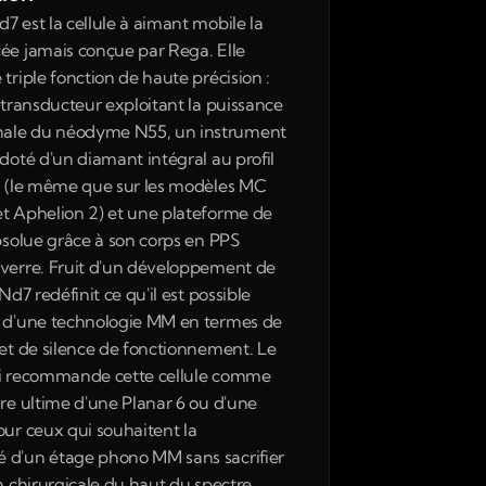
7 est la cellule à aimant mobile la 
ée jamais conçue par Rega. Elle 
triple fonction de haute précision : 
 transducteur exploitant la puissance 
le du néodyme N55, un instrument 
doté d'un diamant intégral au profil 
" (le même que sur les modèles MC 
t Aphelion 2) et une plateforme de 
bsolue grâce à son corps en PPS 
verre. Fruit d'un développement de 
 Nd7 redéfinit ce qu'il est possible 
 d'une technologie MM en termes de 
 et de silence de fonctionnement. Le 
i recommande cette cellule comme 
ire ultime d'une Planar 6 ou d'une 
our ceux qui souhaitent la 
d'un étage phono MM sans sacrifier 
n chirurgicale du haut du spectre. 