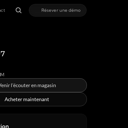
act
Résever une démo
D7
MM
Venir l'écouter en magasin
Acheter maintenant
tion