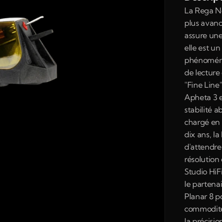
La Rega Nd
plus avanc
assure une 
elle est un
phénoména
de lecture 
"Fine Line
Apheta 3 e
stabilité a
chargé en 
dix ans, la
d'attendre
résolution
Studio HiF
le partena
Planar 8 p
commodité 
la précisio