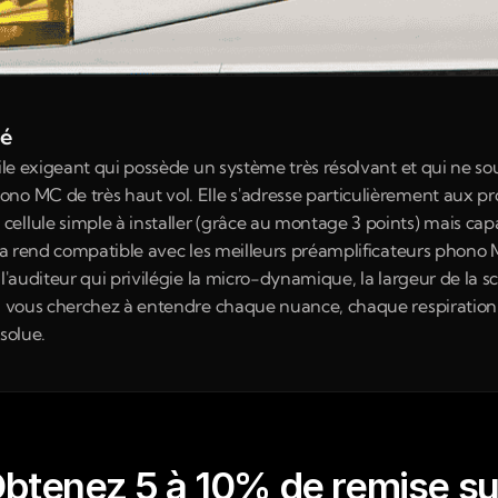
né
hile exigeant qui possède un système très résolvant et qui ne so
o MC de très haut vol. Elle s'adresse particulièrement aux prop
llule simple à installer (grâce au montage 3 points) mais capab
e la rend compatible avec les meilleurs préamplificateurs phono
l'auditeur qui privilégie la micro-dynamique, la largeur de la s
 Si vous cherchez à entendre chaque nuance, chaque respiratio
solue.
btenez 5 à 10% de remise su