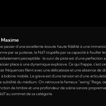
de Maxime
e passer d'une excellente écoute haute fidélité à une immersion
e par sa justesse, la Nd7 stupéfie par sa capacité à fouiller les r
édiatement perceptible : le suivi de piste est d'une perfection ab
isser place à une dynamique explosive. Ce qui frappe, c'est cett
s fréquences filent avec une délicatesse et une absence de dist
s à bobine mobile. Le grave est d'une tension et d'une articulat
ubtilité du médium. On retrouve le fameux "swing" Rega, cette
inction de timbre et une profondeur de scène sonore proprement
 Nd7 au sommet de sa catégorie.