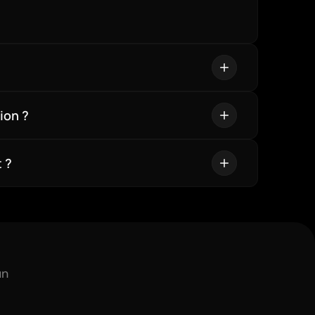
ion ?
 ?
n 