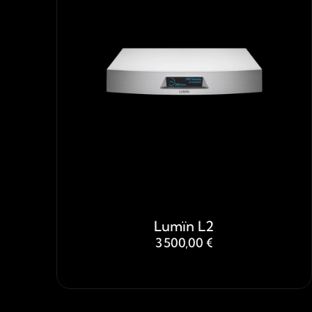
Lumïn L2
3 500,00 €