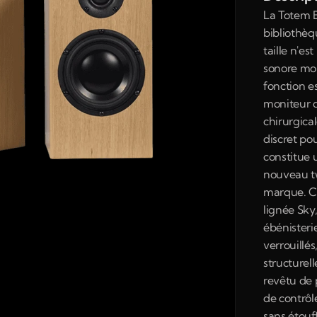
La Totem B
bibliothèq
taille n'es
sonore mon
fonction es
moniteur d
chirurgical
discret pou
constitue 
nouveau tw
marque. Co
lignée Sky,
ébénisterie
verrouillés
structurell
revêtu de p
de contrôle
sans étouf