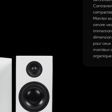
Contraire
compactes 
Monitor es
sonore vas
immersion
dimensions
pour ceux 
moniteur d
organique