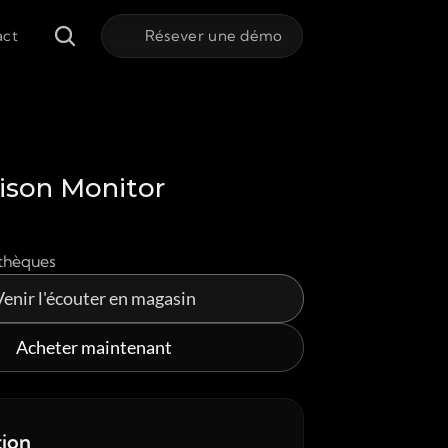
act
Résever une démo
ison Monitor
othèques
Venir l'écouter en magasin
Acheter maintenant
tion