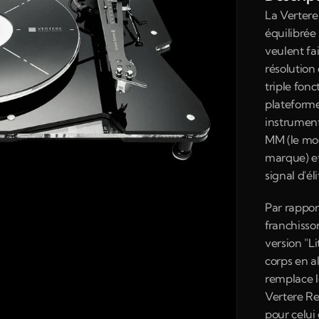
La Vertere
équilibrée
veulent fa
résolution
triple fonc
plateforme
instrument 
MM (le mod
marque) et
signal d'él
Par rappor
franchisson
version "Li
corps en a
remplace l
Vertere Red
pour celui