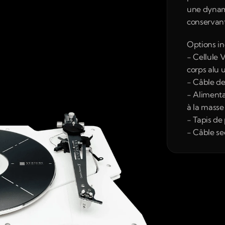
une dynam
conservant
Options in
- Cellule 
corps alu 
- Câble de
- Alimenta
à la masse
- Tapis d
- Câble se