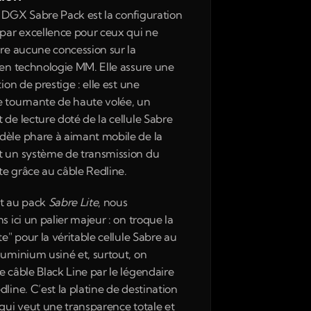
 DGX Sabre Pack est la configuration 
 par excellence pour ceux qui ne 
ire aucune concession sur la 
 en technologie MM. Elle assure une 
tion de prestige : elle est une 
 tournante de haute volée, un 
de lecture doté de la cellule Sabre 
èle phare à aimant mobile de la 
 un système de transmission du 
ite grâce au câble Redline.
t au pack 
Sabre Lite
, nous 
s ici un palier majeur : on troque la 
te" pour la véritable cellule Sabre au 
luminium usiné et, surtout, on 
e câble Black Line par le légendaire 
line. C’est la platine de destination 
 qui veut une transparence totale et 