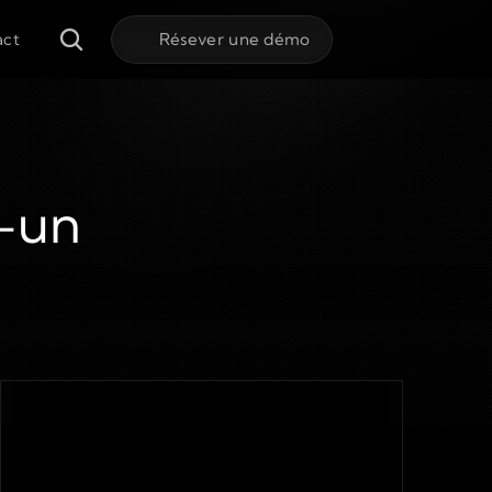
act
Résever une démo
n-un